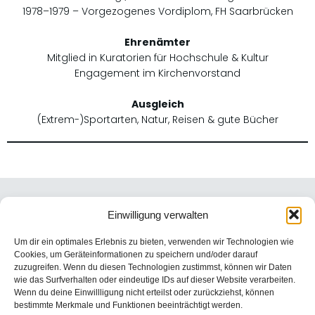
1978–1979 – Vorgezogenes Vordiplom, FH Saarbrücken
Ehrenämter
Mitglied in Kuratorien für Hochschule & Kultur
Engagement im Kirchenvorstand
Ausgleich
(Extrem-)Sportarten, Natur, Reisen & gute Bücher
Einwilligung verwalten
Rondeel GmbH
Um dir ein optimales Erlebnis zu bieten, verwenden wir Technologien wie
Cookies, um Geräteinformationen zu speichern und/oder darauf
zuzugreifen. Wenn du diesen Technologien zustimmst, können wir Daten
wie das Surfverhalten oder eindeutige IDs auf dieser Website verarbeiten.
Wenn du deine Einwillligung nicht erteilst oder zurückziehst, können
Rondeel GmbH | Groß-Flottbeker Str. 3 | 22607 Hamburg
bestimmte Merkmale und Funktionen beeinträchtigt werden.